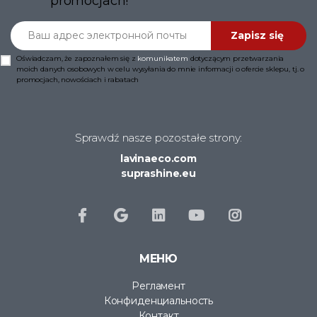
promocjach!
Ваш адрес электронной почты
Zapisz się
Oświadczam, że zapoznałem się z
komunikatem
dotyczącym przetwarzania
moich danych osobowych w celu wysyłania do mnie informacji o ofercie sklepu, tj. o
promocjach, nowościach i rabatach
Sprawdź nasze pozostałe strony:
lavinaeco.com
suprashine.eu
МЕНЮ
Регламент
Конфиденциальность
Контакт