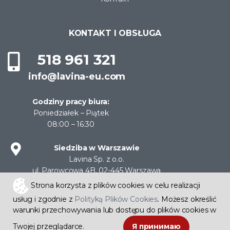
KONTAKT I OBSŁUGA
518 961 321
info@lavina-eu.com
Godziny pracy biura:
Poniedziałek – Piątek
08:00 – 16:30
Siedziba w Warszawie
Lavina Sp. z o.o.
ul. Parowcowa 4B, 02-445 Warszawa
NIP: 522-30-11-204
Strona korzysta z plików cookies w celu realizacji
usług i zgodnie z
Polityką Plików Cookies
. Możesz określić
warunki przechowywania lub dostępu do plików cookies w
Sklep internetowy CStore
Twojej przeglądarce.
Я принимаю