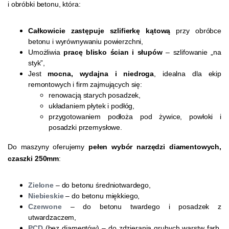
i obróbki betonu, która:
Całkowicie zastępuje szlifierkę kątową
przy obróbce
betonu i wyrównywaniu powierzchni,
Umożliwia
pracę blisko ścian i słupów
– szlifowanie „na
styk”,
Jest
mocna, wydajna i niedroga
, idealna dla ekip
remontowych i firm zajmujących się:
renowacją starych posadzek,
układaniem płytek i podłóg,
przygotowaniem podłoża pod żywice, powłoki i
posadzki przemysłowe.
Do maszyny oferujemy
pełen wybór narzędzi diamentowych,
czaszki 250mm
:
Zielone
– do betonu średniotwardego,
Niebieskie
– do betonu miękkiego,
Czerwone
– do betonu twardego i posadzek z
utwardzaczem,
PCD
(bez diamentów) – do zdzierania grubych warstw farb,