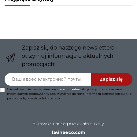
Zapisz się do naszego newslettera i
otrzymuj informacje o aktualnych
promocjach!
Ваш адрес электронной почты
Zapisz się
Oświadczam, że zapoznałem się z
komunikatem
dotyczącym przetwarzania
moich danych osobowych w celu wysyłania do mnie informacji o ofercie sklepu, tj. o
promocjach, nowościach i rabatach
Sprawdź nasze pozostałe strony:
lavinaeco.com