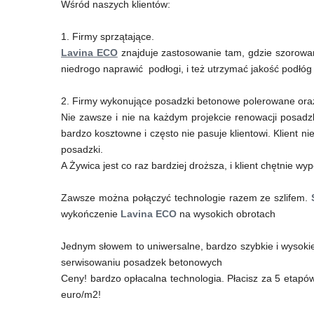
Wśród naszych klientów:
1. Firmy sprzątające.
Lavina ECO
znajduje zastosowanie tam, gdzie szorowar
niedrogo naprawić podłogi, i też utrzymać jakość podłóg 
2. Firmy wykonujące posadzki betonowe polerowane oraz
Nie zawsze i nie na każdym projekcie renowacji posad
bardzo kosztowne i często nie pasuje klientowi. Klient nie
posadzki.
A Żywica jest co raz bardziej droższa, i klient chętnie w
Zawsze można połączyć technologie razem ze szlifem.
wykończenie
Lavina ECO
na wysokich obrotach
Jednym słowem to uniwersalne, bardzo szybkie i wysokiej 
serwisowaniu posadzek betonowych
Ceny! bardzo opłacalna technologia. Płacisz za 5 etapów
euro/m2!