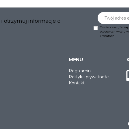
Twój adres emai
 i otrzymuj informacje o
Oświadczam, że zap
osobowych w celu wys
i rabatach
MENU
Regulamin
Polityka prywatności
Kontakt