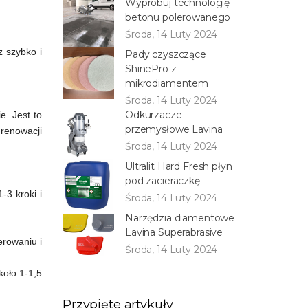
Wypróbuj technologię
betonu polerowanego
Środa, 14 Luty 2024
z szybko i
Pady czyszczące
ShinePro z
mikrodiamentem
Środa, 14 Luty 2024
Odkurzacze
. Jest to
przemysłowe Lavina
 renowacji
Środa, 14 Luty 2024
Ultralit Hard Fresh płyn
pod zacieraczkę
-3 kroki i
Środa, 14 Luty 2024
Narzędzia diamentowe
Lavina Superabrasive
erowaniu i
Środa, 14 Luty 2024
koło 1-1,5
Przypięte artykuły