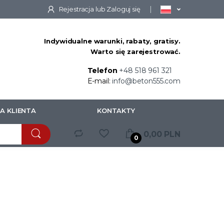
Rejestracja
lub
Zaloguj się
Indywidualne warunki, rabaty, gratisy.
Warto się zarejestrować.
Telefon
+48 518 961 321
t
E-mail:
info@beton555.com
A KLIENTA
KONTAKTY
0,00 PLN
0