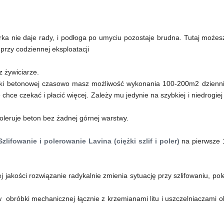
ka nie daje rady, i podłoga po umyciu pozostaje brudna. Tutaj możes
przy codziennej eksploatacji
 żywiciarze.
zki betonowej czasowo masz możliwość wykonania 100-200m2 dziennie
 chce czekać i płacić więcej. Zależy mu jedynie na szybkiej i niedrogiej
ypoleruje beton bez żadnej górnej warstwy.
Szlifowanie i polerowanie Lavina (ciężki szlif i poler)
na pierwsze 1
jakości rozwiązanie radykalnie zmienia sytuację przy szlifowaniu, pol
 obróbki mechanicznej łącznie z krzemianami litu i uszczelniaczami o