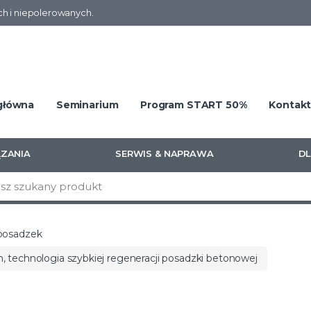
h i niepolerowanych.
główna
Seminarium
Program START 50%
Kontak
ZANIA
SERWIS & NAPRAWA
DL
Wszystkie kategorie
posadzek
h, technologia szybkiej regeneracji posadzki betonowej