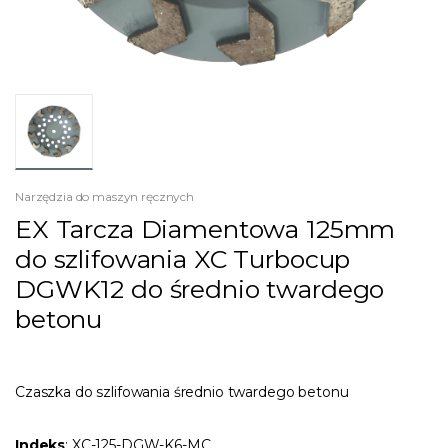
Narzędzia do maszyn ręcznych
EX Tarcza Diamentowa 125mm
do szlifowania XC Turbocup
DGWK12 do średnio twardego
betonu
Czaszka do szlifowania średnio twardego betonu
Indeks
: XC-125-DGW-K6-MC