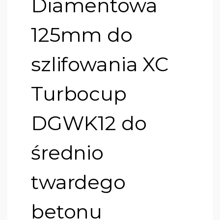
Diamentowa
125mm do
szlifowania XC
Turbocup
DGWK12 do
średnio
twardego
betonu