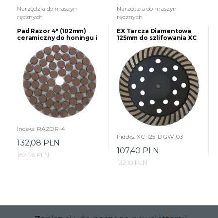
Narzędzia do maszyn
Narzędzia do maszyn
ręcznych
ręcznych
Pad Razor 4" (102mm)
EX Tarcza Diamentowa
ceramiczny do honingu i
125mm do szlifowania XC
zacierania rys na betonie
Turbocup DGW3 do
średnio twardego betonu
Indeks: RAZOR-4
Indeks: XC-125-DGW-03
132,08 PLN
107,40 PLN
162,46 PLN
132,10 PLN