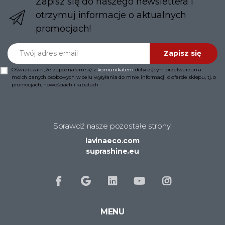
Zapisz się do naszego newslettera i
otrzymuj informacje o aktualnych
promocjach!
Twój adres email
Zapisz się
Oświadczam, że zapoznałem się z
komunikatem
dotyczącym przetwarzania
moich danych osobowych w celu wysyłania do mnie informacji o ofercie sklepu, tj. o
promocjach, nowościach i rabatach
Sprawdź nasze pozostałe strony:
lavinaeco.com
suprashine.eu
MENU