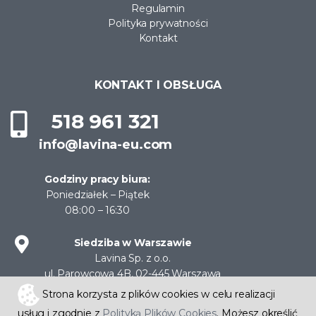
Regulamin
Polityka prywatności
Kontakt
KONTAKT I OBSŁUGA
518 961 321
info@lavina-eu.com
Godziny pracy biura:
Poniedziałek – Piątek
08:00 – 16:30
Siedziba w Warszawie
Lavina Sp. z o.o.
ul. Parowcowa 4B, 02-445 Warszawa
NIP: 522-30-11-204
Strona korzysta z plików cookies w celu realizacji
usług i zgodnie z
Polityką Plików Cookies
. Możesz określić