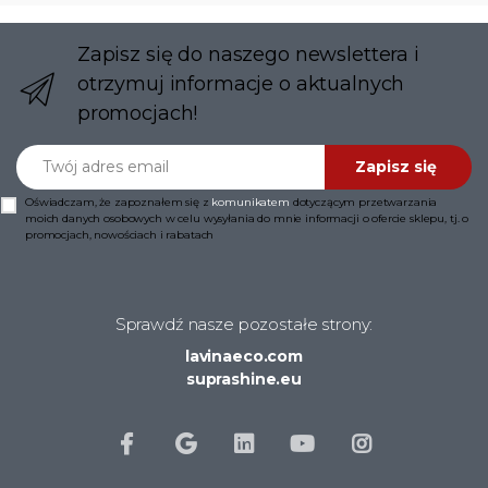
Zapisz się do naszego newslettera i
otrzymuj informacje o aktualnych
promocjach!
Twój adres email
Zapisz się
Oświadczam, że zapoznałem się z
komunikatem
dotyczącym przetwarzania
moich danych osobowych w celu wysyłania do mnie informacji o ofercie sklepu, tj. o
promocjach, nowościach i rabatach
Sprawdź nasze pozostałe strony:
lavinaeco.com
suprashine.eu