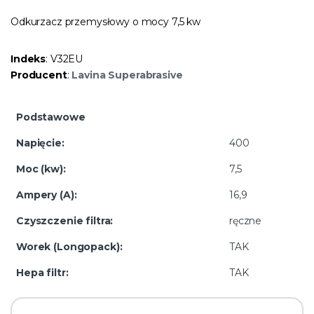
Odkurzacz przemysłowy o mocy 7,5 kw
Indeks
: V32EU
Producent
:
Lavina Superabrasive
Podstawowe
Napięcie:
400
Moc (kw):
7,5
Ampery (A):
16,9
Czyszczenie filtra:
ręczne
Worek (Longopack):
TAK
Hepa filtr:
TAK