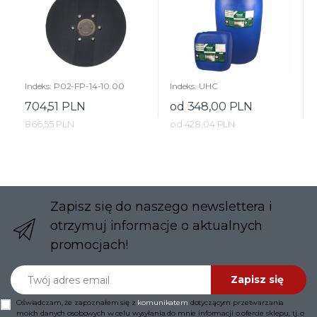
Indeks: P02-FP-14-10.00
Indeks: UHC
704,51 PLN
od 348,00 PLN
866,55 PLN
od 428,04 PLN
Zapisz się do naszego newslettera i
otrzymuj informacje o aktualnych
promocjach!
Twój adres email
Zapisz się
Oświadczam, że zapoznałem się z
komunikatem
dotyczącym przetwarzania
moich danych osobowych w celu wysyłania do mnie informacji o ofercie sklepu, tj. o