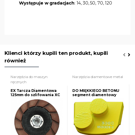
Występuje w gradacjach
: 14, 30, 50, 70, 120
Klienci którzy kupili ten produkt, kupili
również
Narzędzia do maszyn
Narzędzia diamentowe metal
ręcznych
EX Tarcza Diamentowa
DO MIĘKKIEGO BETONU
125mm do szlifowania XC
segment diamentowy
Turbocup DWCER do
podwójny (okrągły)
twardego betonu