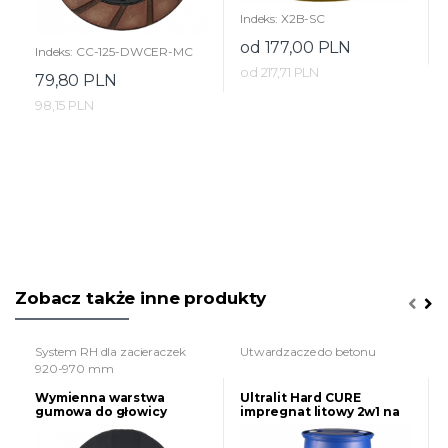
Indeks: X2B-SC
od 177,00 PLN
Indeks: CC-125-DWCER-MC
od 217,71 PLN
79,80 PLN
98,15 PLN
Zobacz także inne produkty
System RH dla zacieraczek
Utwardzacze do betonu
920-970 mm
Wymienna warstwa
Ultralit Hard CURE
gumowa do głowicy
impregnat litowy 2w1 na
świeży i stary beton