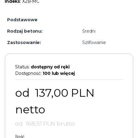
Indeks
: X2B-MC
Podstawowe
Rodzaj betonu:
Średni
Zastosowanie:
Szlifowanie
Status:
dostępny od ręki
Dostępność:
100 lub więcej
od 137,00 PLN
netto
od 168,51 PLN brutto
Ilość